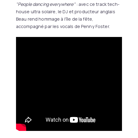
"People dancing everywhere"
: avec ce track tech-
house ultra solaire, le DJ et producteur anglais
Beau rend hommage à l'île de la fête,
accompagné par les vocals de Penny Foster.