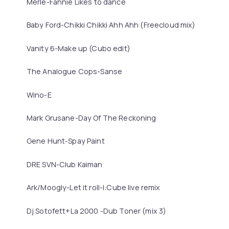
Merle-Fannie Likes to dance
Baby Ford-Chikki Chikki Ahh Ahh (Freecloud mix)
Vanity 6-Make up (Cubo edit)
The Analogue Cops-Sanse
Wino-E
Mark Grusane-Day Of The Reckoning
Gene Hunt-Spay Paint
DRE SVN-Club Kaiman
Ark/Moogly-Let it roll-I:Cube live remix
Dj Sotofett+La 2000 -Dub Toner (mix 3)