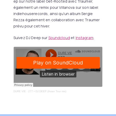
ep sur notre label Get-Rooted avec Traumer,
également un remix pour Villanova sur son label
indiehouserecords, ainsi qu'un album Sergie
Rezza également en collaboration avec Traumer
prévu pour cet hiver.
Suivez DJ Deep sur
Soundcloud
et
Instagram
.
DURE VIE
·
277 • DJ DEEP (Asian Tour mix)