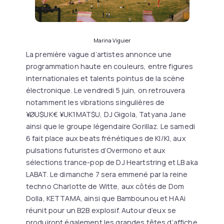
Marina Viguier
La première vague d’artistes annonce une
programmation haute en couleurs, entre figures
internationales et talents pointus de la scène
électronique. Le vendredi 5 juin, on retrouvera
notamment les vibrations singulières de
¥ØU$UK€ ¥UK1MAT$U, DJ Gigola, Tatyana Jane
ainsi que le groupe légendaire Gorillaz. Le samedi
6 fait place aux beats frénétiques de KI/KI, aux
pulsations futuristes d’Overmono et aux
sélections trance-pop de DJ Heartstring et LB aka
LABAT. Le dimanche 7 sera emmené par la reine
techno Charlotte de Witte, aux côtés de Dom
Dolla, KETTAMA, ainsi que Bambounou et HAAi
réunit pour un B2B explosif. Autour d’eux se
produiront également les grandes têtes d’affiche