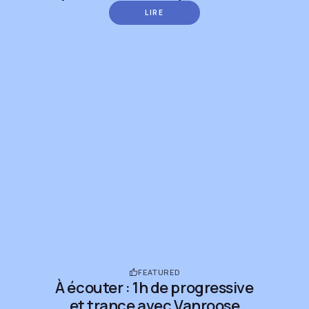
LIRE
FEATURED
À écouter : 1h de progressive
et trance avec Vanroose