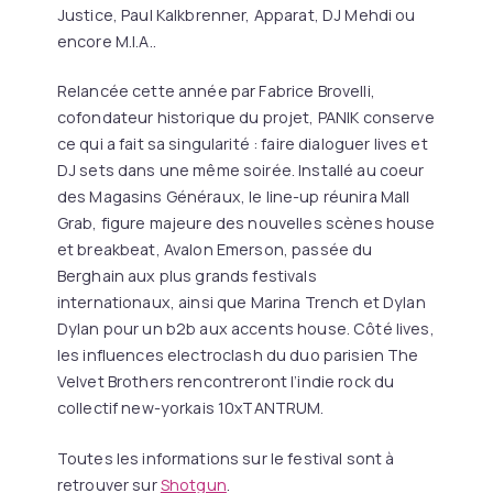
Justice, Paul Kalkbrenner, Apparat, DJ Mehdi ou
encore M.I.A..
Relancée cette année par Fabrice Brovelli,
cofondateur historique du projet, PANIK conserve
ce qui a fait sa singularité : faire dialoguer lives et
DJ sets dans une même soirée. Installé au coeur
des Magasins Généraux, le line-up réunira Mall
Grab, figure majeure des nouvelles scènes house
et breakbeat, Avalon Emerson, passée du
Berghain aux plus grands festivals
internationaux, ainsi que Marina Trench et Dylan
Dylan pour un b2b aux accents house. Côté lives,
les influences electroclash du duo parisien The
Velvet Brothers rencontreront l’indie rock du
collectif new-yorkais 10xTANTRUM.
Toutes les informations sur le festival sont à
retrouver sur
Shotgun
.